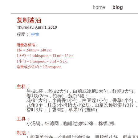
home
blog
复制酱油
Thursday, April 1, 2010
程度：
中简
附量器标准：
1杯 = 240 ml = 240 c.c.
1大勺 = 1 tablespoon = 15 ml = 15 c.c.
1小勺 = 1 teaspoon = 5 ml = 5 c.c.
适量或少许约 = 1/8 teaspoon
主料：
生抽1杯，老抽2大勺，白糖或冰糖3大勺，红糖3大勺;
姜1块(2cm，拍碎)，葱白3段；
花椒1大勺，小茴香1小勺，白豆蔻1小勺，香草1小勺，
八角3个，桂皮(小拇指大小)2块，山奈又称砂姜片3片
香叶3片，丁香3粒，草果1个(捏碎)
工具：
小汤锅，细滤网，咖啡过滤纸2张，棉线2根
制法：
1.把葱姜放在一个咖啡过滤纸内，用棉线扎好。所有其