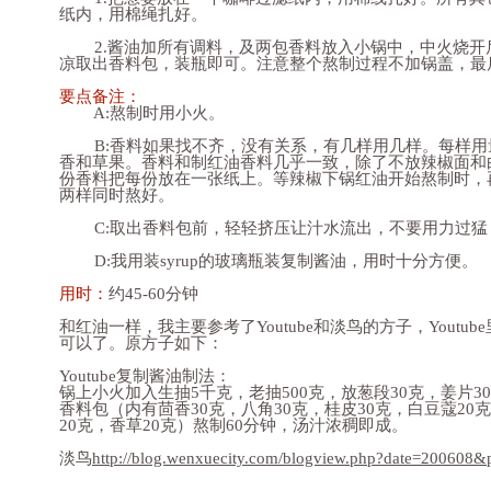
纸内，用棉绳扎好。
2.酱油加所有调料，及两包香料放入小锅中，中火烧开后
凉取出香料包，装瓶即可。注意整个熬制过程不加锅盖，最
要点备注：
A:熬制时用小火。
B:香料如果找不齐，没有关系，有几样用几样。每样用
香和草果。香料和制红油香料几乎一致，除了不放辣椒面和
份香料把每份放在一张纸上。等辣椒下锅红油开始熬制时，
两样同时熬好。
C:取出香料包前，轻轻挤压让汁水流出，不要用力过猛
D:我用装syrup的玻璃瓶装复制酱油，用时十分方便。
用时：
约45-60分钟
和红油一样，我主要参考了Youtube和淡鸟的方子，Youtu
可以了。原方子如下：
Youtube复制酱油制法：
锅上小火加入生抽5千克，老抽500克，放葱段30克，姜片30
香料包（内有茴香30克，八角30克，桂皮30克，白豆蔻20
20克，香草20克）熬制60分钟，汤汁浓稠即成。
淡鸟
http://blog.wenxuecity.com/blogview.php?date=200608