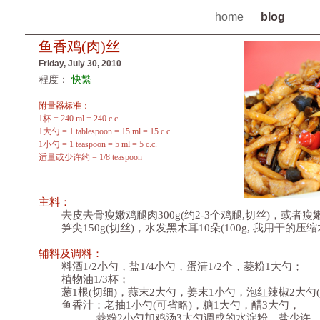
home
blog
鱼香鸡(肉)丝
Friday, July 30, 2010
程度：
快繁
附量器标准：
1杯 = 240 ml = 240 c.c.
1大勺 = 1 tablespoon = 15 ml = 15 c.c.
1小勺 = 1 teaspoon = 5 ml = 5 c.c.
适量或少许约 = 1/8 teaspoon
主料：
去皮去骨瘦嫩鸡腿肉300g(约2-3个鸡腿,切丝)，或者瘦嫩猪
笋尖150g(切丝)，水发黑木耳10朵(100g, 我用干的压缩木耳
辅料及调料：
料酒1/2小勺，盐1/4小勺，蛋清1/2个，菱粉1大勺；
植物油1/3杯；
葱1根(切细)，蒜末2大勺，姜末1小勺，泡红辣椒2大勺(剁
鱼香汁：老抽1小勺(可省略)，糖1大勺，醋3大勺，
菱粉2小勺加鸡汤3大勺调成的水淀粉，盐少许