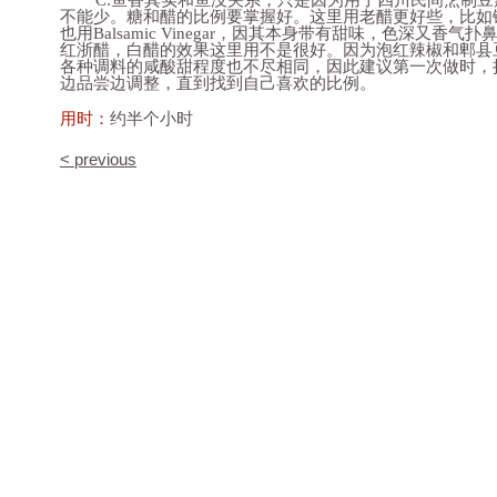
C:鱼香其实和鱼没关系，只是因为用了四川民间烹制豆
不能少。糖和醋的比例要掌握好。这里用老醋更好些，比如
也用Balsamic Vinegar，因其本身带有甜味，色深又
红浙醋，白醋的效果这里用不是很好。因为泡红辣椒和郫县
各种调料的咸酸甜程度也不尽相同，因此建议第一次做时，
边品尝边调整，直到找到自己喜欢的比例。
用时：
约半个小时
< previous