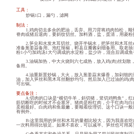
工具：
炒锅1口，漏勺，滤网
制法：
1.鸡肉切去多余的肥油，丢弃。用刀背将鸡肉拍松，顺
脊肉或猪后退肉，要斜纹切丝。加料酒，盐，蛋清，用菱粉捏
2.笋尖和水发木耳切丝。烧开半锅水，把笋丝和木耳丝汆
准备葱姜蒜备用。泡红辣椒，郫县豆瓣酱剁细备用。取老抽1
粉1小勺加鸡汤1大勺调成的水淀粉，盐少许，混合后调成鱼
3.油锅加热，中大火烧到六七成热，放入鸡(肉)丝划散，
备用。
4.油重新置炒锅，大火，放入葱姜蒜末爆香，加剁细的
油，加入笋丝和黑木耳丝翻炒均匀。然后加入已过油的鸡(肉
可出锅。
要点备注：
A:切肉的口诀是“横切牛羊，斜切猪，竖切鸡鸭鱼”，红
筋切断吃的时候才不会塞牙。猪肉是粉红肉，介于红肉与白
卖相最好。白肉鸡和鱼最嫩，要顺着纹理切。这个口诀一般
有例外。
B:这里我用的笋丝和木耳的量都比较大，因为我喜欢吃
一次料用得比较足。如果不喜欢，可以减半。笋丝也可用莴