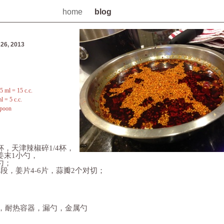
home
blog
26, 2013
 ml = 15 c.c.
 = 5 c.c.
poon
天津辣椒碎1/4杯，
末1小勺，
勺；
，姜片4-6片，蒜瓣2个对切；
，耐热容器，漏勺，金属勺