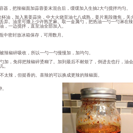
器，把辣椒面加蒜蓉姜末混合后，缓缓加入生抽2大勺搅拌均匀。
杯油，加入葱姜蒜块，中大火烧至油七八成熟，姜片葱段微焦，关
丢弃。油里可撒上少许熟芝麻。取一金属勺，把热油一勺一勺淋在辣
油，一边搅拌，直至油全部加入。
瓶中密封放冰箱保存，可用数月。
被辣椒碎吸收，所以一勺一勺慢慢加，加均匀。
勺加，免得把辣椒碎烫糊了。加到最后不耐烦了，倒进去也行，油
儿。
不太辣，但挺香的。喜辣的可以换成更辣的辣椒面。
钟。