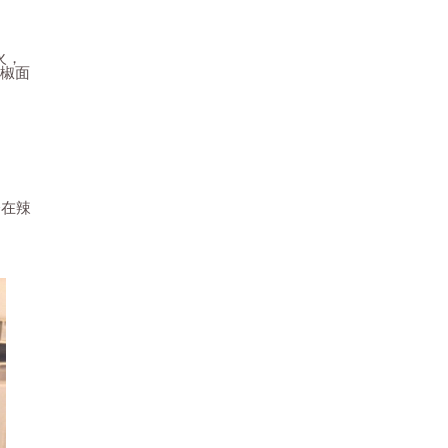
火，
椒面
会在辣