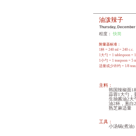
油泼辣子
Thursday, December 
程度：
快简
附量器标准：
1杯 = 240 ml = 240 c.c.
1大勺 = 1 tablespoon = 15
1小勺 = 1 teaspoon = 5 ml
适量或少许约 = 1/8 teas
主料：
韩国辣椒面1杯，
蒜蓉1大勺，姜
生抽酱油2大
油2杯，葱白2段
熟芝麻适量
工具：
小汤锅(煮油)