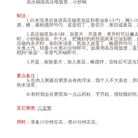
高压锅或高压电饭煲，小炒锅
制法：
1.白米洗净后放进高压锅里加盐和香油各1小勺，腌5-1
酒，糖，菱粉搅拌均匀。皮蛋切丁，姜切片，葱切成葱花，加
2.高压锅里加水5杯，加姜片，开盖煮，煮开时可以撇
时，小炒锅放油，中大火，把腌好的肉丝或肉末过油划散，
压锅内水开时，加到米汤里。再加入皮蛋丁，略搅拌均匀，
火煮上汽，转最小火煮45分钟即可。如果用高压电饭煲，盖
档到“保温”，等泄气开锅即可。
3.开盖，捡除姜片，加入葱花，略搅拌，尝味后可适当
要点备注：
A:生肉入粥最后粥里会有肉浮沫，我个人不大喜欢，所
热米汤里。
B:有时我会在粥里加一点山药粒，芋艿粒，很软糯好吃
其它粥类:
八宝粥
用时：
准备15分钟左右，煮45分钟左右。