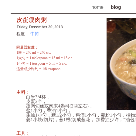
home
blog
皮蛋瘦肉粥
Friday, December 20, 2013
程度：
中简
附量器标准：
1杯 = 240 ml = 240 c.c.
1大勺 = 1 tablespoon = 15 ml = 15 c.c.
1小勺 = 1 teaspoon = 5 ml = 5 c.c.
适量或少许约 = 1/8 teaspoon
主料：
白米3/4杯，
皮蛋2个，
瘦肉切丝或肉末4盎司(2两左右)，
盐1小勺，香油1小勺，
生抽1小勺，糖1/2小勺，料酒1小勺，菱粉1小勺，植物
姜1小块(切片)，葱1根(切成葱花， 加香油少许，“油包葱
工具：