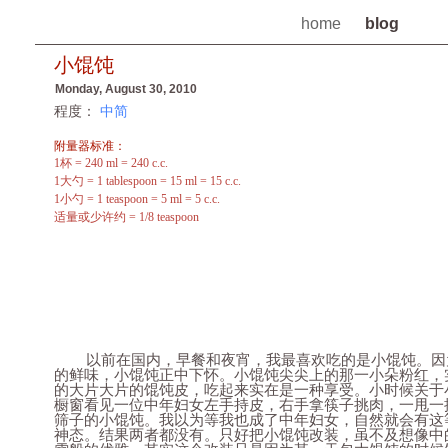
home
blog
小馄饨
Monday, August 30, 2010
程度：
中简
附量器标准：
1杯 = 240 ml = 240 c.c.
1大勺 = 1 tablespoon = 15 ml = 15 c.c.
1小勺 = 1 teaspoon = 5 ml = 5 c.c.
适量或少许约 = 1/8 teaspoon
以前在国内，早餐和夜宵，我最喜欢吃的是小馄饨。因
的鲜味，小馄饨正中下怀。小馄饨尖尖上的那一小朵粉红，
的大片大片的馄饨皮，吃起来实在是一种享受。小时候关于
橱窗看见一位中年妇女左手持皮，右手拿筷子挑肉，一甩一
筛子的小馄饨。我以为等我也成了中年妇女，自然就会有这
神态。结果两者都没有。只好把小馄饨改装，虽不及想像中