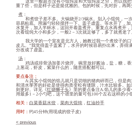
这里一般超市没有小馄饨皮和大馄饨皮之分，所以我把
重了些，但是样子还是挺优雅的。包的时候，先对折，再两
煮
：
和煮饺子差不多。大锅烧开2/3锅水。划入小馄饨，一次最
容易粘底。用漏勺轻轻搅拌一下。盖子虚盖。等水开了，加
水复开，加入半杯水，这回开着盖煮开。重复点水再煮开，
次看馄饨大小和多少，一般2－3次就足够了，多了就煮老了
我大学的一个室友是北方人，她教过我一个煮饺子的口诀
皮儿。”我觉得盖子盖紧了，水开的时候容易扑出来，弄得
分改成了虚盖。
汤
：
鸡汤或排骨汤加姜片烧开。碗里放好酱油，盐，糖，香
上葱花，虾皮，紫菜什么的，随意搭配都可以。
要点备注：
A:其实小馄饨的馅儿就只是切细的猪肉碎而已，但是肉
和清水荸荠的好处是使得肉质变松有缝隙，汁水比较多。如
则更好。详见《
红烧狮子头
》里的要点备注A.馅儿的多少
用最多1－2小勺吧，这个谱里的量可包100个左右这样的小
相关：
白菜香菇水饺
，
菜肉大馄饨
，
红油抄手
用时：
约45分钟(用现成的饺子皮)
< previous