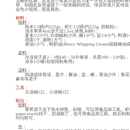
雪般的优雅。其实这个改装只是因为某一天包大馄饨的时候
替。却因此反而成就了一段美丽的传说。传说毕竟只是传说
会包小馄饨，那是真的。
材料：
馅料
：
肉末1/2磅(约225g)，虾仁1/2磅(约225g, 切粗粒)；
清水荸荠4oz(沥干后2.5oz,焯熟,剁碎)；
姜末1/2小勺, 白胡椒粉少许, 糖1小勺, 盐1/4小勺, 料酒
鸡蛋1个, 菱粉1大勺；
香油1小勺，鲜奶油(Heavy Whipping Cream)或植物
皮料
：
冷冻饺子皮2－3包(40－50片每张，共需100－120张)，
凉水1小碟(包馄饨粘角用)
汤料
：
鸡汤或排骨汤，姜片；酱油，盐，糖，香油少许；葱花
麻等等若干
工具：
大汤锅1口，小汤锅1口
制法：
馅料
：
荸荠沥干后下热水焯熟，剁细，可以用食品加工机。虾
paper towels拭干，切成粗丁，也可用食品加工机。然
均匀即可。
包
：